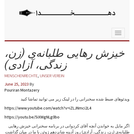
Toggle
navigati
خیزش رهایی طلبانه‌ی (زن،
زندگی، آزادی)
MENSCHENRECHTE
,
UNSER VEREIN
June 25, 2023
By
Pouriran Montazery
ویدئوهای ضبط شده سخنرانی را در لینک زیر می توانید تماشا کنید
https://www.youtube.com/watch?v=iZLJNmci2L4
https://youtu.be/5iXWgNLg0bo
اگر مایل به خواندن آنچه آقای کردوانی در برنامه سخنرانی خیزش رهایی
طلبانه‌ی (زن، زندگی، آزادی) روز آدینه شانزدهم ژوئن با ما در میان گذاشت