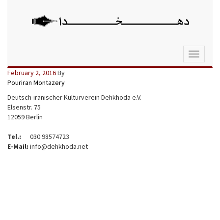
Toggle
navigati
February 2, 2016
By
Pouriran Montazery
Deutsch-iranischer Kulturverein Dehkhoda e.V.
Elsenstr. 75
12059 Berlin
Tel.:
030 98574723
E-Mail:
info@dehkhoda.net