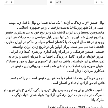
«
‹
›
»
of
9
نهال جنبش “زن، زندگی، آزادی” یک ساله شد. این نهال با قتل ژینا مهسا
امینی در 25 شهریور 1401 بدست دژخیمان رژیم جمهوری اسلامی
مخصوصن توسط زنان ایران کاشته شد و در نوع خود به بی بدیلترین جنبش
در تاریخ تبدیل شد. این جنبش تنها بدین دلیل سیاسی ست، چراکه هر ابراز
وجودی در 44 سال اخیر، که با گفتمان اسلام سیاسی حاکم در ایران مغایرت
داشته باشد سیاسی ست. برای اولین بار در تاریخ زنان ایران توانستند
جنبشی عمیقن فرهنگی را در ایران پایه گذاری و رهبری کنند؛ زن ایرانی
امروز خواهان برابری کامل در زندگی اجتماعی با مردان است و برای به
ثمررساندن این خواسته، واقف به عبور از “جمهوری جهل و جور و فساد”،
بعنوان سوژه وارد تعاملات اجتماعی شده است. و زیبائی این جنبش در
همکاری مردان با زنان است
انجمن فرهنگی دهخدا با تمام قوا مدافع این جنبش است، چراکه مقصد
غائی انجمن آزادی اجتماعی انسان است
با امید به تلاش برای به ثمر رسیدن نهال “زن، زندگی، آزادی”
ژینای عزیز، تو
با مرگت در ما به هیبت “زن، زندگی، آزادی” متولد شدی، تولد دیگرت
مبارک بادا
برلین سپتامبر 2023 انجمن فرهنگی دهخدا